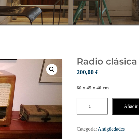
Radio clásica
200,00
€
60 x 45 x 40 cm
Radio
Añadir a
clásica
con
tocadiscos
Categoría:
Antigüedades
cantidad