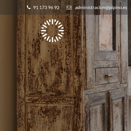
91 173 96 92
administracion@pipino.es