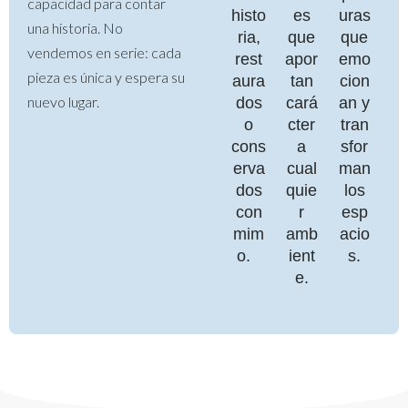
capacidad para contar
histo
es
uras
una historia. No
ria,
que
que
vendemos en serie: cada
rest
apor
emo
pieza es única y espera su
aura
tan
cion
nuevo lugar.
dos
cará
an y
o
cter
tran
cons
a
sfor
erva
cual
man
dos
quie
los
con
r
esp
mim
amb
acio
o.
ient
s.
e.