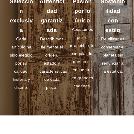
Selecció
Autentici
Pasión
Sostenib
n
dad
por lo
ilidad
exclusiv
garantiz
único
con
a
ada
Apostamos
estilo
por lo
Cada
Describimos
Reutilizar es
irrepetible, lo
artículo ha
fielmente el
conservar el
singular, lo
sido elegido
origen,
planeta sin
que no se
por su
estado y
renunciar a
encuentra
calidad,
características
la estética.
en grandes
historia y
de cada
cadenas.
diseño.
pieza.