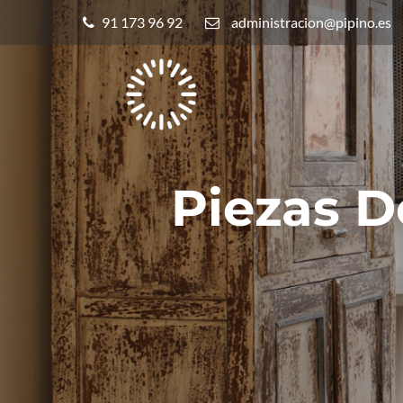
91 173 96 92
administracion@pipino.es
Piezas D